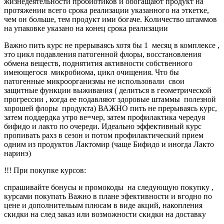
жизнедеятельности пробиотиков и обогащают продукт на
протяжении всего срока реализации указанного на эткетке,
чем он больше, тем продукт ими богаче. Количество штаммов
на упаковке указано на конец срока реализации
Важно пить курс не прерываясь хотя бы 1 месяц в комплексе ,
это цикл подавления патогенной флоры, восстановления
обмена веществ, поднятития активности собственного
имеющегося микробиома, цикл очищения. Что бы
патогенные микроорганизмы не использовали свои
защитные функции выживания ( делиться в геометрической
прогрессии , когда ее подавляют здоровые штаммы полезной
хорошей флоры продукта) ВАЖНО пить не прерываясь курс,
затем поддердка утро ве=чер, затем профилактика чередуя
бифидо и лакто по очереди. Идеально эффективный курс
пропивать рахз в сезон и потом профилактический прием
одним из продуктов Лактомир (чаще Бифидо и иногда Лакто
наринэ)
!!! При покупке курсов:
спрашивайте бонусы и промокоды на следующую покупку ,
курсами покупать Важно в плане эфективности и вгодно по
цене и дополнительым плюсам в виде акций, накопления
скидки на след заказ или возможности скидки на доставку